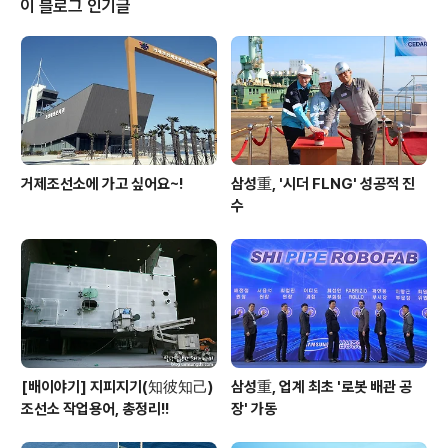
이 블로그 인기글
혈에 대한 관심과 사랑도 뜨겁습니다. 삼성중공업은 앞으
로도 매년 정기 헌혈 캠페인을 통해 안정적인 혈액 공급에
앞장 선다는 계획입니다. 우리 임직원들의 작은 실천이 병
마와 싸우고 있는 이웃들에게 따뜻한 위로가 되기를 바랍
니다.
거제조선소에 가고 싶어요~!
삼성重, '시더 FLNG' 성공적 진
수
[배이야기] 지피지기(知彼知己)
삼성重, 업계 최초 '로봇 배관 공
조선소 작업용어, 총정리!!
장' 가동