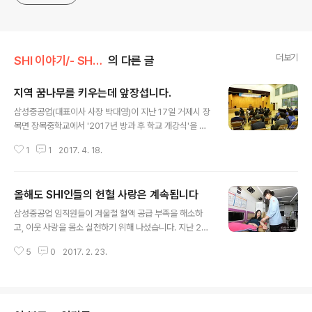
더보기
SHI 이야기/- SHI 행복나눔
의 다른 글
지역 꿈나무를 키우는데 앞장섭니다.
글 내용
삼성중공업(대표이사 사장 박대영)이 지난 17일 거제시 장
목면 장목중학교에서 '2017년 방과 후 학교 개강식'을 가
졌습니다. 삼성중공업은 지난 2006년부터 도·농간 교육
1
1
2017. 4. 18.
격차를 해소하고 임직원들이 가진 재능으로 지역의 인재를
키우는데 보탬이 되기 위해 '방과후 학교' 운영을 시작했습
니다. 석·박사 출신이 주축을 이루고 있는 연구소봉사팀과
올해도 SHI인들의 헌혈 사랑은 계속됩니다
금싸라기장학회가 매년 2~3개 중학교를 대상으로 수업을
글 내용
진행하고 있습니다. 올해는 9명의 임직원이 강사로 나서
삼성중공업 임직원들이 겨울철 혈액 공급 부족을 해소하
장목중학교와 하청중학교에서 영어, 수학 수업이 진행 될
고, 이웃 사랑을 몸소 실천하기 위해 나섰습니다. 지난 20
예정입니다. 또한 단순한 수업에서 그치는 것이 아니라 학
일부터 22일까지 삼성중공업 주요 식당 앞에서는 2017년
생들이 다양한 경험을 할 수 있도록, 멘토링 프로그램, 선주
5
0
2017. 2. 23.
사랑의 정기 헌혈 캠페인이 열렸습니다. 이번 헌혈에는 임
초청 영어 교실 등도 실시할 예정입니다.
직원 481명이 참여해, 66장의 헌혈증이 기증 되었습니다.
삼성중공업은 1995년부터 매년 년 4회의 정기 헌혈 캠페
인을 열어,현재까지 총 33,433명의 인원이 참여하였습니
다.사내에는 헌혈 동호회가 운영 될 정도로 임직원들의 헌